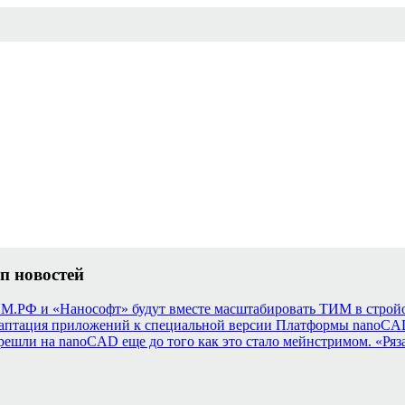
п новостей
М.РФ и «Нанософт» будут вместе масштабировать ТИМ в строй
аптация приложений к специальной версии Платформы nanoCAD 2
решли на nanoCAD еще до того как это стало мейнстримом. «Ряза