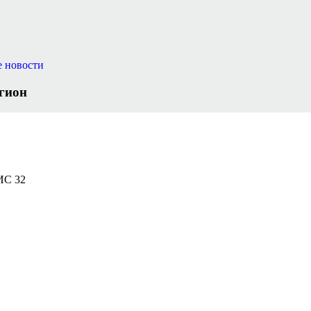
е новости
гион
ФИС 32