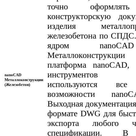
точно оформлять
конструкторскую док
изделия металло
железобетона по СПДС
ядром nanoC
Металлоконструк
платформа nanoCAD, 
инструментов о
nanoCAD
Металлоконструкции
используются все 
(Железобетон)
возможности nan
Выходная документация 
формате DWG для быст
экспорта любого ч
спецификации. В