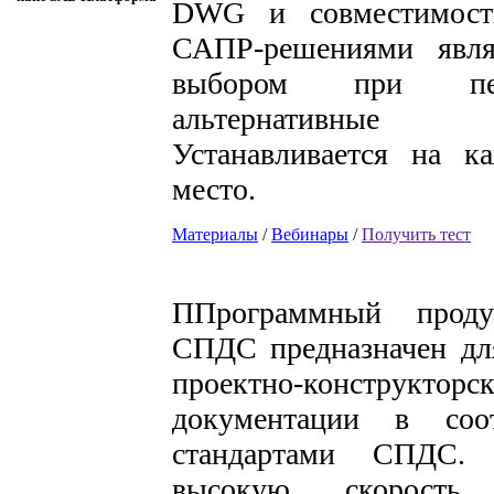
DWG и совместимост
САПР-решениями явл
выбором при пе
альтернативные
Устанавливается на к
место.
Материалы
/
Вебинары
/
Получить тест
ППрограммный прод
СПДС предназначен дл
проектно-конструкторс
документации в соо
стандартами СПДС. 
высокую скорост