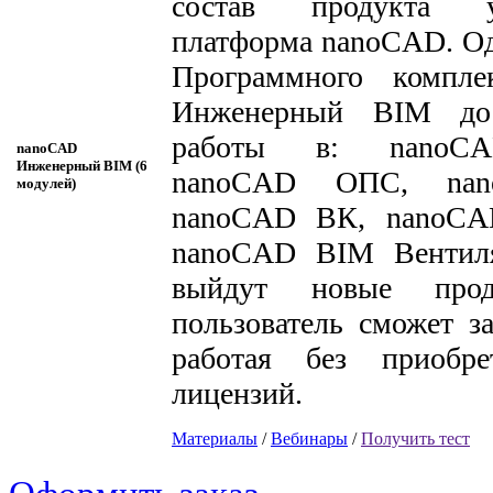
состав продукта 
платформа nanoCAD. О
Программного компл
Инженерный BIM дос
работы в: nanoCA
nanoCAD
Инженерный BIM (6
nanoCAD ОПС, na
модулей)
nanoCAD ВК, nanoCA
nanoCAD BIM Вентиля
выйдут новые прод
пользователь сможет за
работая без приобр
лицензий.
Материалы
/
Вебинары
/
Получить тест