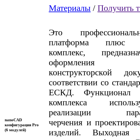
Материалы
/
Получить т
Это профессионал
платформа плюс п
комплекс, предназн
оформления п
конструкторской до
соответствии со станд
ЕСКД. Функционал п
комплекса исполь
реализации параме
черчения и проектиров
nanoCAD
конфигурация Pro
изделий. Выходная 
(6 модулей)